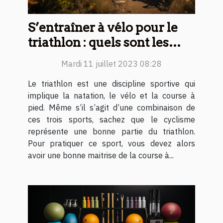
S’entraîner à vélo pour le
triathlon : quels sont les
secrets pour commencer ce
Mardi 11 juillet 2023 08:28
sport ?
Le triathlon est une discipline sportive qui
implique la natation, le vélo et la course à
pied. Même s’il s’agit d’une combinaison de
ces trois sports, sachez que le cyclisme
représente une bonne partie du triathlon.
Pour pratiquer ce sport, vous devez alors
avoir une bonne maitrise de la course à...