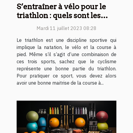
S’entraîner à vélo pour le
triathlon : quels sont les
secrets pour commencer ce
Mardi 11 juillet 2023 08:28
sport ?
Le triathlon est une discipline sportive qui
implique la natation, le vélo et la course à
pied. Même s’il s’agit d’une combinaison de
ces trois sports, sachez que le cyclisme
représente une bonne partie du triathlon.
Pour pratiquer ce sport, vous devez alors
avoir une bonne maitrise de la course à...