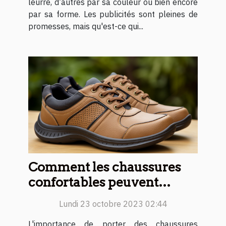
leurre, d’autres par sa couleur ou bien encore
par sa forme. Les publicités sont pleines de
promesses, mais qu'est-ce qui...
Comment les chaussures
confortables peuvent
améliorer votre qualité de
Lundi 23 octobre 2023 02:44
vie
L'importance de porter des chaussures